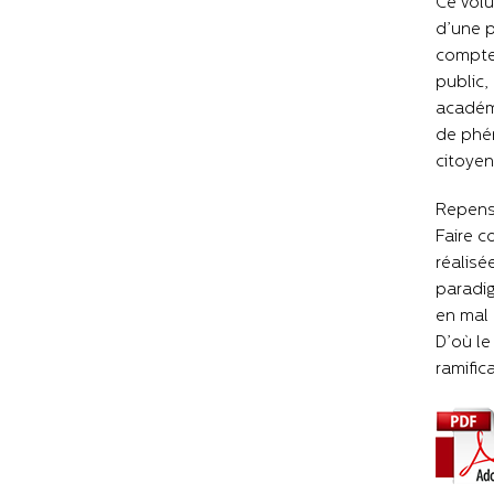
Ce volu
d’une p
compte 
public,
académi
de phén
citoyen
Repense
Faire c
réalisé
paradig
en mal d
D’où le
ramific