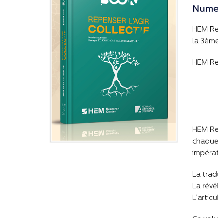
Numer
HEM Res
la 3ème
HEM Res
HEM Res
chaque 
impérat
La trad
La révé
L’artic