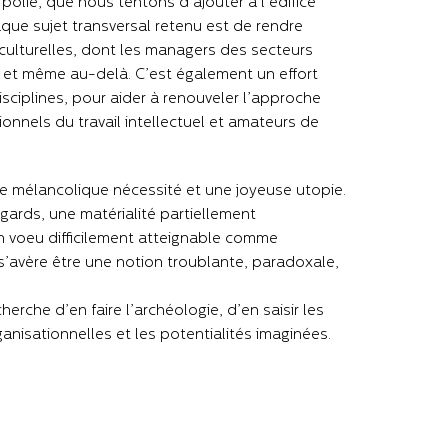
 polie, que nous tentons d’ajouter à l’édifice
que sujet transversal retenu est de rendre
ulturelles, dont les managers des secteurs
el et même au-delà. C’est également un effort
sciplines, pour aider à renouveler l’approche
nels du travail intellectuel et amateurs de
e mélancolique nécessité et une joyeuse utopie.
égards, une matérialité partiellement
n voeu difficilement atteignable comme
 s’avère être une notion troublante, paradoxale,
rche d’en faire l’archéologie, d’en saisir les
ganisationnelles et les potentialités imaginées.