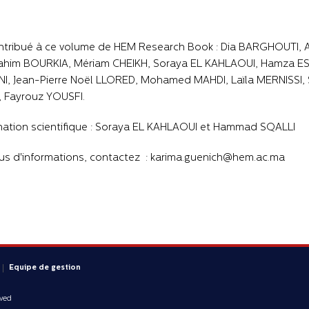
ntribué à ce volume de HEM Research Book : Dia BARGHOUTI,
ahim BOURKIA, Mériam CHEIKH, Soraya EL KAHLAOUI, Hamza ESM
I, Jean-Pierre Noël LLORED, Mohamed MAHDI, Laïla MERNISSI,
, Fayrouz YOUSFI.
ation scientifique : Soraya EL KAHLAOUI et Hammad SQALLI
us d'informations, contactez : karima.guenich@hem.ac.ma
Equipe de gestion
rved