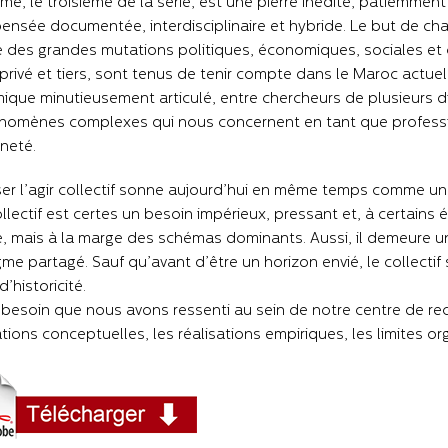
me, le troisième de la série, est une pierre inédite, patiemment
ensée documentée, interdisciplinaire et hybride. Le but de cha
des grandes mutations politiques, économiques, sociales et c
 privé et tiers, sont tenus de tenir compte dans le Maroc actu
que minutieusement articulé, entre chercheurs de plusieurs di
omènes complexes qui nous concernent en tant que profession
neté.
r l’agir collectif sonne aujourd’hui en même temps comme un
ollectif est certes un besoin impérieux, pressant et, à certains 
e, mais à la marge des schémas dominants. Aussi, il demeure u
me partagé. Sauf qu’avant d’être un horizon envié, le collectif
’historicité.
 besoin que nous avons ressenti au sein de notre centre de reche
ations conceptuelles, les réalisations empiriques, les limites or