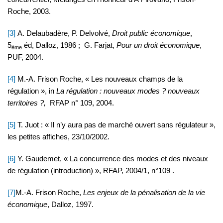
Roche, 2003.
[3]
A. Delaubadère, P. Delvolvé,
Droit public économique
,
5
éd, Dalloz, 1986 ; G. Farjat,
Pour un droit économique
,
ème
PUF, 2004.
[4]
M.-A. Frison Roche, « Les nouveaux champs de la
régulation », in
La régulation : nouveaux modes ? nouveaux
territoires ?,
RFAP n° 109, 2004.
[5]
T. Juot : « Il n’y aura pas de marché ouvert sans régulateur »,
les petites affiches, 23/10/2002.
[6]
Y. Gaudemet, « La concurrence des modes et des niveaux
de régulation (introduction) », RFAP, 2004/1, n°109 .
[7]
M.-A. Frison Roche,
Les enjeux de la pénalisation de la vie
économique
, Dalloz, 1997.