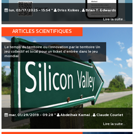
lun, 03/17/2025 - 15:54
"
Driss Ksikes
,
Brian T. Edwards
Lire la suite...
ARTICLES SCIENTIFIQUES
Le temps du territoire ou l’innovation par le territoire Un
jeu collectif et local pour un ticket d’entrée dans le jeu
mondial
mar, 01/29/2019 - 09:28
"
Abdelhak Kamal
,
Claude Courlet
Lire la suite...