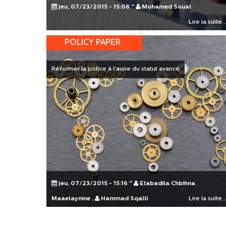
jeu, 07/23/2015 - 15:08
"
Mohamed Soual
Lire la suite..
POLICY PAPER
Réformer la justice à l'aune du statut avancé
jeu, 07/23/2015 - 15:16
"
Elabadila Chbihna
Maaelaynine
,
Hammad Sqalli
Lire la suite..