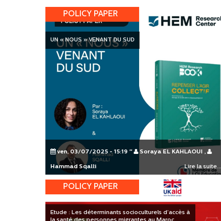
POLICY PAPER
PAGES
UN « NOUS » VENANT DU SUD
ven, 03/07/2025 - 15:19
"
Soraya EL KAHLAOUI
,
Hammad Sqalli
Lire la suite..
POLICY PAPER
Etude : Les déterminants socioculturels d’accès à
la santé des personnes migrantes au Maroc