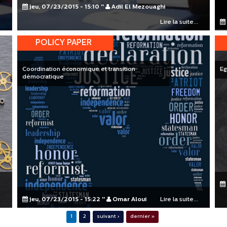
jeu, 07/23/2015 - 15:10
"
Adil El Mezouaghi
.
Lire la suite...
POLICY PAPER
Coordination économique et transition
Eg
démocratique
.
jeu, 07/23/2015 - 15:22
"
Omar Aloui
Lire la suite...
1
2
suivant ›
dernier »