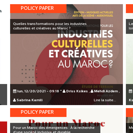
POLICY PAPER
Quelles transformations pour les industries
Le
culturelles et créatives au Maroc ?
lo
lun, 12/20/2021 - 09:18
"
Driss Ksikes
,
Mehdi Azdem
,
.
Sabrina Kamili
Lire la suite...
Ks
POLICY PAPER
Pour un Maroc des émergences : À la recherche
Mé
d’une société inclusive et durable